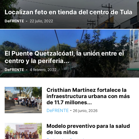
PODER LEGISLATIVO
POLÍTICA
PROTECCIÓN CIVIL
PUBLICIDAD
Localizan feto en tienda del centro de Tula
QUIÉNES SOMOS
REGIONAL
SALUD Y BIENESTAR
SECTOR LABORAL
DeFRENTE
-
22 julio, 2022
SEGURIDAD
SIN CATEGORÍA
SOCIEDAD
TENDENCIAS
TEPEJI DEL RÍO
TIZAYUCA
TULA
TURISMO
UNIVERSO EPRESARIAL
VIDA SALUDABLE
El Puente Quetzalcóatl, la unión entre el
centro y la periferia...
DeFRENTE
-
4 febrero, 2022
Cristhian Martínez fortalece la
infraestructura urbana con más
de 11.7 millones...
DeFRENTE
-
26 junio, 2026
Modelo preventivo para la salud
de los niños