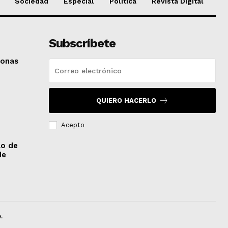
Sociedad
Especial
Política
Revista Digital
Subscríbete
sonas
QUIERO HACERLO
Acepto
lo de
de
.