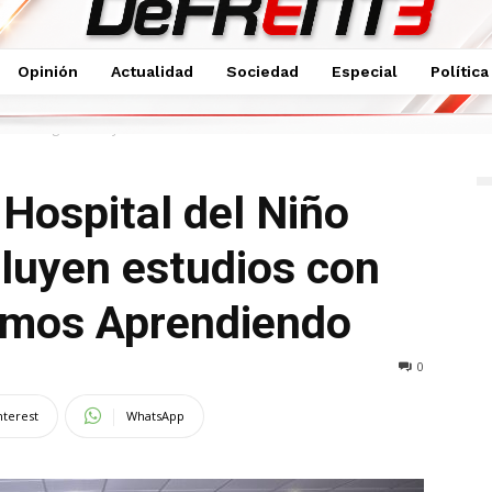
Opinión
Actualidad
Sociedad
Especial
Política
DIF Hidalgo concluyen estudios con el...
 Hospital del Niño
luyen estudios con
amos Aprendiendo
0
nterest
WhatsApp