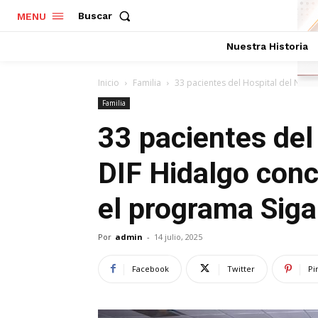
Buscar
MENU
Nuestra Historia
Inicio
Familia
33 pacientes del Hospital del Niño 
Familia
33 pacientes del
DIF Hidalgo conc
el programa Sig
Por
admin
-
14 julio, 2025
Facebook
Twitter
Pi