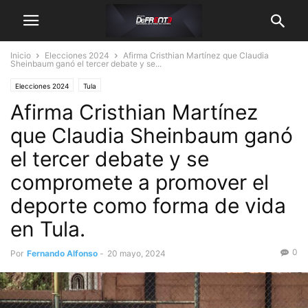
Inicio
Elecciones 2024
Afirma Cristhian Martínez que Claudia
Sheinbaum ganó el tercer debate y se...
Elecciones 2024
Tula
Afirma Cristhian Martínez
que Claudia Sheinbaum ganó
el tercer debate y se
compromete a promover el
deporte como forma de vida
en Tula.
0
Por
Fernando Alfonso
-
20 mayo, 2024