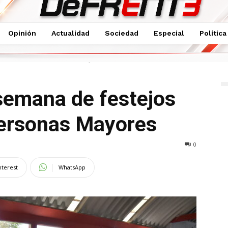
Opinión
Actualidad
Sociedad
Especial
Política
jos del Mes de las Personas Mayores
semana de festejos
Personas Mayores
0
nterest
WhatsApp