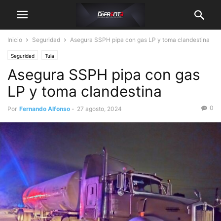
Inicio
Seguridad
Asegura SSPH pipa con gas LP y toma clandestina
Seguridad
Tula
Asegura SSPH pipa con gas
LP y toma clandestina
0
Por
Fernando Alfonso
-
27 agosto, 2024