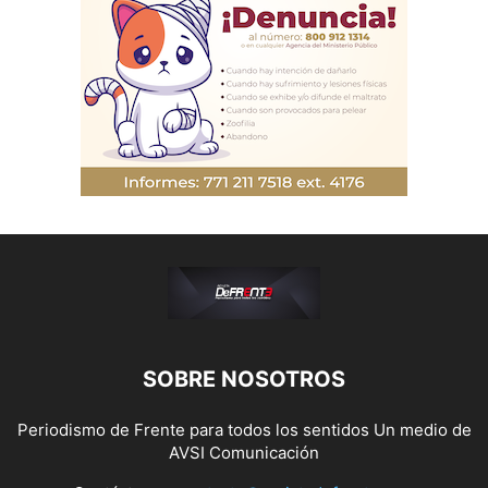
PODER LEGISLATIVO
POLÍTICA
PROTECCIÓN CIVIL
PUBLICIDAD
QUIÉNES SOMOS
REGIONAL
SALUD Y BIENESTAR
SECTOR LABORAL
SEGURIDAD
SIN CATEGORÍA
SOCIEDAD
TENDENCIAS
TEPEJI DEL RÍO
TIZAYUCA
TULA
TURISMO
UNIVERSO EPRESARIAL
VIDA SALUDABLE
SOBRE NOSOTROS
Periodismo de Frente para todos los sentidos Un medio de
AVSI Comunicación