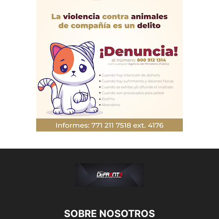
PODER LEGISLATIVO
POLÍTICA
PROTECCIÓN CIVIL
PUBLICIDAD
QUIÉNES SOMOS
REGIONAL
SALUD Y BIENESTAR
SECTOR LABORAL
SEGURIDAD
SIN CATEGORÍA
SOCIEDAD
TENDENCIAS
TEPEJI DEL RÍO
TIZAYUCA
TULA
TURISMO
UNIVERSO EPRESARIAL
VIDA SALUDABLE
SOBRE NOSOTROS