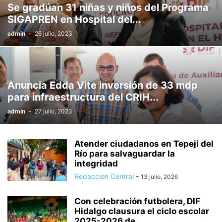
Se gradúan 31 niñas y niños del Programa
PODER LEGISLATIVO
POLÍTICA
PROTECCIÓN CIVIL
PUBLICIDAD
SIGAPREN en Hospital del...
QUIÉNES SOMOS
REGIONAL
SALUD Y BIENESTAR
SECTOR LABORAL
admin
-
26 julio, 2023
SEGURIDAD
SIN CATEGORÍA
SOCIEDAD
TENDENCIAS
TEPEJI DEL RÍO
TIZAYUCA
TULA
TURISMO
UNIVERSO EPRESARIAL
VIDA SALUDABLE
Anuncia Edda Vite inversión de 33 mdp
para infraestructura del CRIH...
admin
-
27 julio, 2023
Atender ciudadanos en Tepeji del
Río para salvaguardar la
integridad
Redaccion Central
-
13 julio, 2026
Con celebración futbolera, DIF
Hidalgo clausura el ciclo escolar
2025-2026 de...