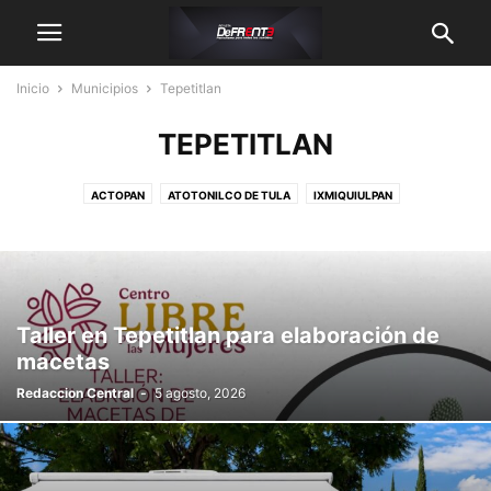
Inicio
Municipios
Tepetitlan
TEPETITLAN
ACTOPAN
ATOTONILCO DE TULA
IXMIQUIULPAN
NOPALA DE VILLAGRÁN
TEPETITLAN
TLAXCOAPAN
TULANCINGO
ZAPOTLÁN DE JUÁREZ
Taller en Tepetitlan para elaboración de
macetas
Redaccion Central
-
5 agosto, 2026