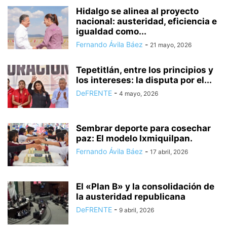
PODER LEGISLATIVO
POLÍTICA
PROTECCIÓN CIVIL
PUBLICIDAD
Hidalgo se alinea al proyecto
nacional: austeridad, eficiencia e
QUIÉNES SOMOS
REGIONAL
SALUD Y BIENESTAR
SECTOR LABORAL
igualdad como...
SEGURIDAD
SIN CATEGORÍA
SOCIEDAD
TENDENCIAS
Fernando Ávila Báez
-
21 mayo, 2026
TEPEJI DEL RÍO
TIZAYUCA
TULA
TURISMO
UNIVERSO EPRESARIAL
VIDA SALUDABLE
Tepetitlán, entre los principios y
los intereses: la disputa por el...
DeFRENTE
-
4 mayo, 2026
Sembrar deporte para cosechar
paz: El modelo Ixmiquilpan.
Fernando Ávila Báez
-
17 abril, 2026
El «Plan B» y la consolidación de
la austeridad republicana
DeFRENTE
-
9 abril, 2026