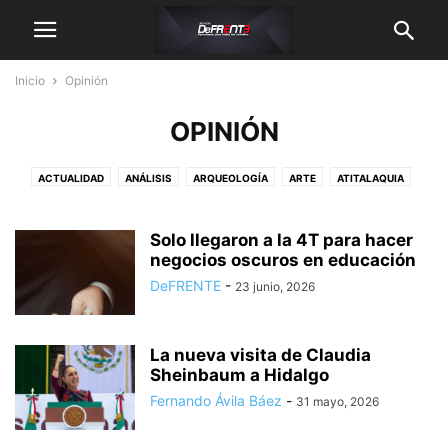
Inicio
Opinión
OPINIÓN
ACTUALIDAD
ANÁLISIS
ARQUEOLOGÍA
ARTE
ATITALAQUIA
CAMPO
CIENCIA
CLIMA
COLUMNA DEFRENTE
CONSEJOS
CONTACTO
CULTURA
DATOS CURIOSOS
DEFRENTE VERDE
Solo llegaron a la 4T para hacer
DENUNCIA CIUDADANA
negocios oscuros en educación
DEPORTE
DERECHOS HUMANOS
DERECHS HUMANOS
ECONOMÍA
EDUCACIÓN
ELECCIONES 2022
DeFRENTE
-
23 junio, 2026
ELECCIONES 2024
ESPACIO DEL EDITOR
ESPECIAL
ESPORTS
ESTATAL
FAMILIA
FINANZAS
GOBIERNO
HIDALGO
La nueva visita de Claudia
HIDALGUENSES DESTACADOS
HUMOR
INTERNACIONAL
JUSTICIA
Sheinbaum a Hidalgo
MEDIO AMBIENTE
MÉXICO
MIGRACIÓN
MINERAL DE LA REFORMA
Fernando Ávila Báez
-
31 mayo, 2026
MIXQUIAHUALA
MOVILIDAD
MUJER
MUNICIPIOS
MÚSICA
NACIONAL
OPINIÓN
PACHUCA
PERFILES
PODER JUDICIAL