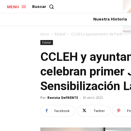
Buscar
MENU
Nuestra Historia
Inicio
Estatal
CCLEH y ayuntamiento de Pachuca ce
Estatal
CCLEH y ayunta
celebran primer
Sensibilización 
Por
Revista DeFRENTE
-
30 abril, 2025
Facebook
Twitter
Pi