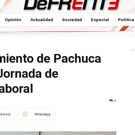
Opinión
Actualidad
Sociedad
Especial
Política
lebran primer Jornada de Sensibilización Laboral
miento de Pachuca
 Jornada de
Laboral
0
nterest
WhatsApp