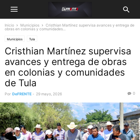
Inicio
Municipios
Cristhian Martínez supervisa avances y entrega de
obras en colonias y comunidades...
Municipios
Tula
Cristhian Martínez supervisa
avances y entrega de obras
en colonias y comunidades
de Tula
0
Por
DeFRENTE
-
29 mayo, 2026