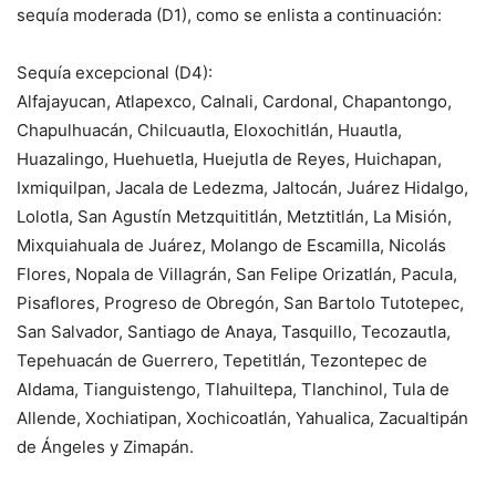
sequía moderada (D1), como se enlista a continuación:
Sequía excepcional (D4):
Alfajayucan, Atlapexco, Calnali, Cardonal, Chapantongo,
Chapulhuacán, Chilcuautla, Eloxochitlán, Huautla,
Huazalingo, Huehuetla, Huejutla de Reyes, Huichapan,
Ixmiquilpan, Jacala de Ledezma, Jaltocán, Juárez Hidalgo,
Lolotla, San Agustín Metzquititlán, Metztitlán, La Misión,
Mixquiahuala de Juárez, Molango de Escamilla, Nicolás
Flores, Nopala de Villagrán, San Felipe Orizatlán, Pacula,
Pisaflores, Progreso de Obregón, San Bartolo Tutotepec,
San Salvador, Santiago de Anaya, Tasquillo, Tecozautla,
Tepehuacán de Guerrero, Tepetitlán, Tezontepec de
Aldama, Tianguistengo, Tlahuiltepa, Tlanchinol, Tula de
Allende, Xochiatipan, Xochicoatlán, Yahualica, Zacualtipán
de Ángeles y Zimapán.