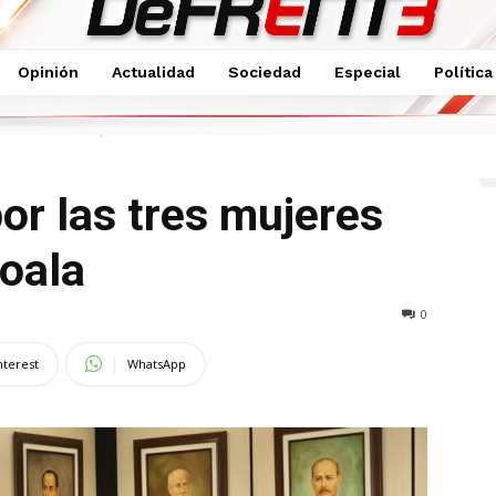
Opinión
Actualidad
Sociedad
Especial
Política
s sin vida en Zempoala
or las tres mujeres
oala
0
nterest
WhatsApp