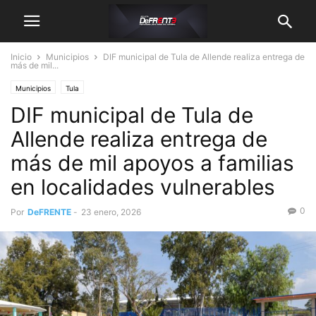
Inicio
Municipios
DIF municipal de Tula de Allende realiza entrega de
más de mil...
Municipios
Tula
DIF municipal de Tula de
Allende realiza entrega de
más de mil apoyos a familias
en localidades vulnerables
0
Por
DeFRENTE
-
23 enero, 2026