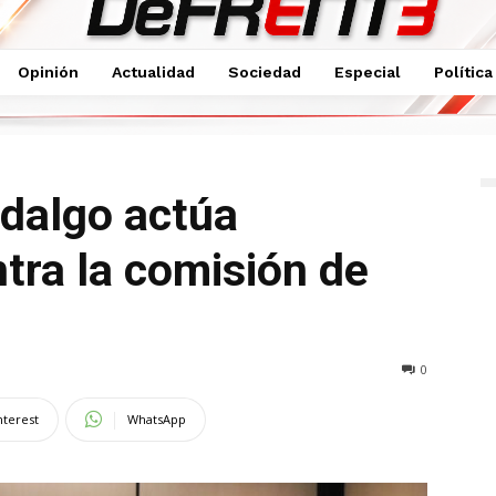
Opinión
Actualidad
Sociedad
Especial
Política
ontalmente contra la comisión de delitos
idalgo actúa
tra la comisión de
0
nterest
WhatsApp