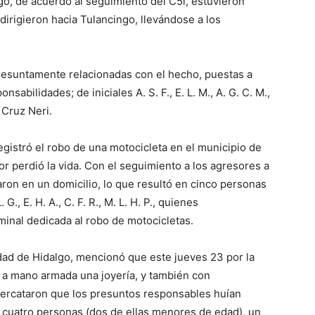
o, de acuerdo al seguimiento del C5i, estuvieron
irigieron hacia Tulancingo, llevándose a los
esuntamente relacionadas con el hecho, puestas a
abilidades; de iniciales A. S. F., E. L. M., A. G. C. M.,
o Cruz Neri.
gistró el robo de una motocicleta en el municipio de
r perdió la vida. Con el seguimiento a los agresores a
ron en un domicilio, lo que resultó en cinco personas
 G., E. H. A., C. F. R., M. L. H. P., quienes
inal dedicada al robo de motocicletas.
dad de Hidalgo, mencionó que este jueves 23 por la
a a mano armada una joyería, y también con
percataron que los presuntos responsables huían
 cuatro personas (dos de ellas menores de edad), un