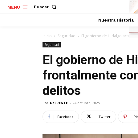
Buscar
MENU
Nuestra Historia
Inicio
Seguridad
El gobierno de Hidalgo actúa fr
Seguridad
El gobierno de H
frontalmente con
delitos
Por
DeFRENTE
-
24 octubre, 2025
Facebook
Twitter
Pi