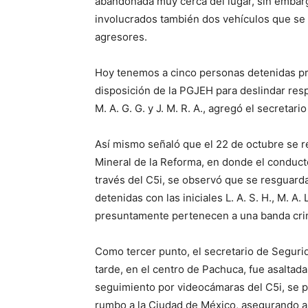
abandonada muy cerca del lugar, sin embarg
involucrados también dos vehículos que se d
agresores.
Hoy tenemos a cinco personas detenidas pr
disposición de la PGJEH para deslindar respons
M. A. G. G. y J. M. R. A., agregó el secretari
Así mismo señaló que el 22 de octubre se re
Mineral de la Reforma, en donde el conducto
través del C5i, se observó que se resguarda
detenidas con las iniciales L. A. S. H., M. A. L.
presuntamente pertenecen a una banda crim
Como tercer punto, el secretario de Seguri
tarde, en el centro de Pachuca, fue asaltad
seguimiento por videocámaras del C5i, se 
rumbo a la Ciudad de México, asegurando a