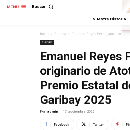
Buscar
MENU
Nuestra Historia
Inicio
Cultura
Emanuel Reyes Pérez, autor originar
Cultura
Emanuel Reyes P
originario de Ato
Premio Estatal d
Garibay 2025
Por
admin
-
17 septiembre, 2025
Facebook
Twitter
Pi