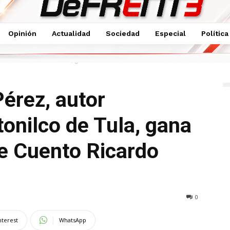
Opinión
Actualidad
Sociedad
Especial
Política
io de Atotonilco de Tula, gana Premio Estatal...
érez, autor
tonilco de Tula, gana
e Cuento Ricardo
0
nterest
WhatsApp