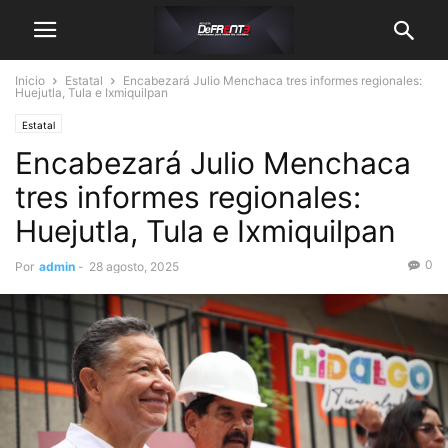
Inicio
Estatal
Encabezará Julio Menchaca tres informes regionales:
Huejutla, Tula e Ixmiquilpan
Estatal
Encabezará Julio Menchaca
tres informes regionales:
Huejutla, Tula e Ixmiquilpan
0
Por
admin
-
28 agosto, 2025