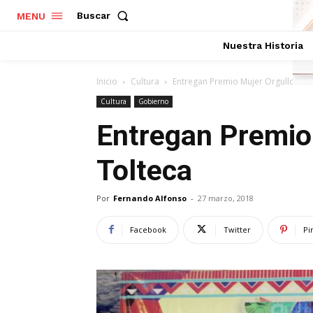
Buscar
MENU
Nuestra Historia
Inicio
Cultura
Entregan Premio Mujer Orgullo Tol
Cultura
Gobierno
Entregan Premio
Tolteca
Por
Fernando Alfonso
-
27 marzo, 2018
Facebook
Twitter
Pi