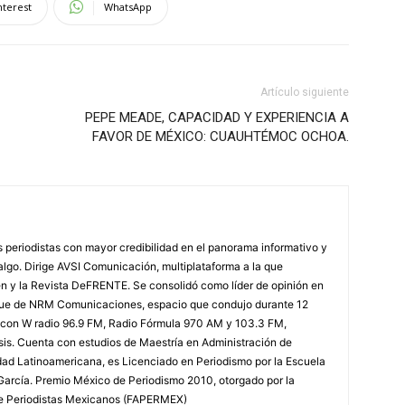
nterest
WhatsApp
Artículo siguiente
PEPE MEADE, CAPACIDAD Y EXPERIENCIA A
FAVOR DE MÉXICO: CUAUHTÉMOC OCHOA.
 periodistas con mayor credibilidad en el panorama informativo y
algo. Dirige AVSI Comunicación, multiplataforma a la que
en y la Revista DeFRENTE. Se consolidó como líder de opinión en
oque de NRM Comunicaciones, espacio que condujo durante 12
 con W radio 96.9 FM, Radio Fórmula 970 AM y 103.3 FM,
esis. Cuenta con estudios de Maestría en Administración de
ad Latinoamericana, es Licenciado en Periodismo por la Escuela
García. Premio México de Periodismo 2010, otorgado por la
e Periodistas Mexicanos (FAPERMEX)