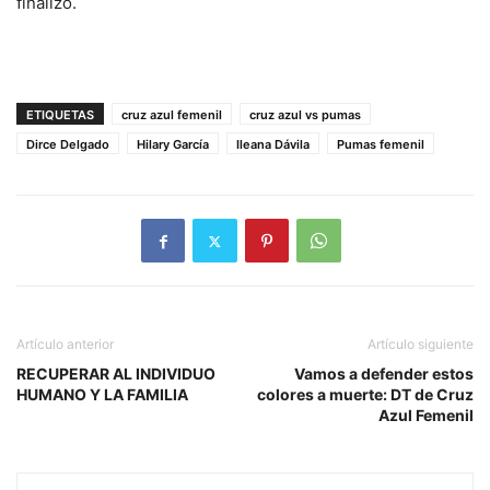
finalizó.
ETIQUETAS
cruz azul femenil
cruz azul vs pumas
Dirce Delgado
Hilary García
Ileana Dávila
Pumas femenil
Artículo anterior
Artículo siguiente
RECUPERAR AL INDIVIDUO
Vamos a defender estos
HUMANO Y LA FAMILIA
colores a muerte: DT de Cruz
Azul Femenil