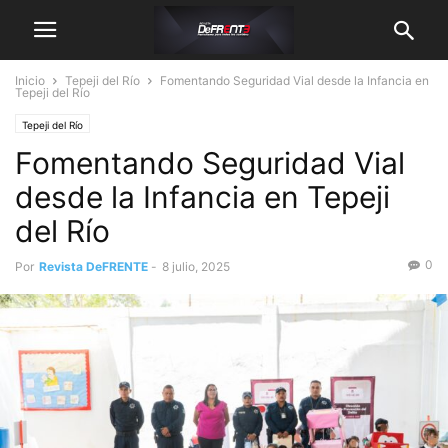
Inicio
Tepeji del Río
Fomentando Seguridad Vial desde la Infancia en
Tepeji del Río
Tepeji del Río
Fomentando Seguridad Vial
desde la Infancia en Tepeji
del Río
0
Por
Revista DeFRENTE
-
8 julio, 2025