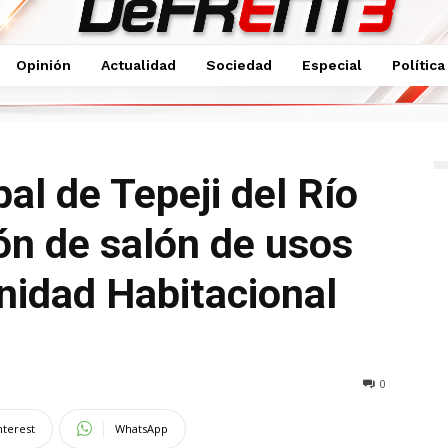
Opinión
Actualidad
Sociedad
Especial
Política
el Río inicia construcción de salón de usos...
al de Tepeji del Río
ión de salón de usos
Unidad Habitacional
0
nterest
WhatsApp