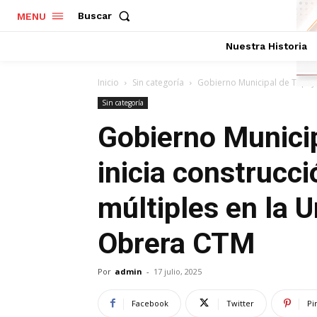
Buscar
MENU
Nuestra Historia
Inicio
Sin categoría
Gobierno Municipal de Tepeji d
Sin categoría
Gobierno Municip
inicia construcc
múltiples en la 
Obrera CTM
Por
admin
-
17 julio, 2025
Facebook
Twitter
Pi