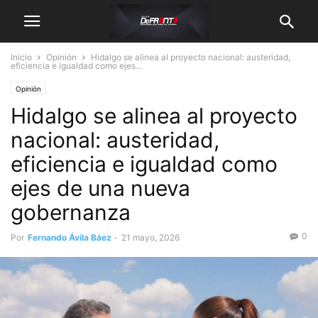
Inicio
Opinión
Hidalgo se alinea al proyecto nacional: austeridad,
eficiencia e igualdad como ejes...
Opinión
Hidalgo se alinea al proyecto
nacional: austeridad,
eficiencia e igualdad como
ejes de una nueva
gobernanza
0
Por
Fernando Ávila Báez
-
21 mayo, 2026