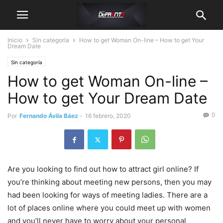
Inicio
Sin categoría
How to get Woman On-line – How to get Your
Dream Date
Sin categoría
How to get Woman On-line –
How to get Your Dream Date
0
Por
Fernando Ávila Báez
-
16 febrero, 2020
Are you looking to find out how to attract girl online? If
you’re thinking about meeting new persons, then you may
had been looking for ways of meeting ladies. There are a
lot of places online where you could meet up with women
and you’ll never have to worry about your personal