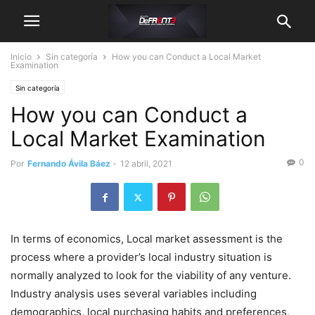
Inicio
Sin categoría
How you can Conduct a Local Market
Examination
Sin categoría
How you can Conduct a
Local Market Examination
0
Por
Fernando Ávila Báez
-
12 abril, 2021
In terms of economics, Local market assessment is the
process where a provider’s local industry situation is
normally analyzed to look for the viability of any venture.
Industry analysis uses several variables including
demographics, local purchasing habits and preferences,