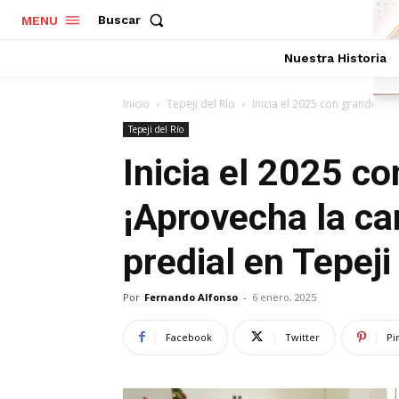
Buscar
MENU
Nuestra Historia
Inicio
Tepeji del Río
Inicia el 2025 con grandes a
Tepeji del Río
Inicia el 2025 c
¡Aprovecha la c
predial en Tepeji
Por
Fernando Alfonso
-
6 enero, 2025
Facebook
Twitter
Pi