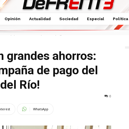
Opinión
Actualidad
Sociedad
Especial
Política
horros: ¡Aprovecha la campaña de pago del...
on grandes ahorros:
ampaña de pago del
 del Río!
0
nterest
WhatsApp