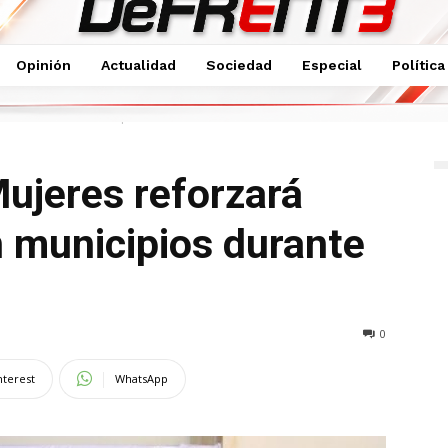
Opinión
Actualidad
Sociedad
Especial
Política
oordinación con municipios durante 2025
Mujeres reforzará
 municipios durante
0
nterest
WhatsApp