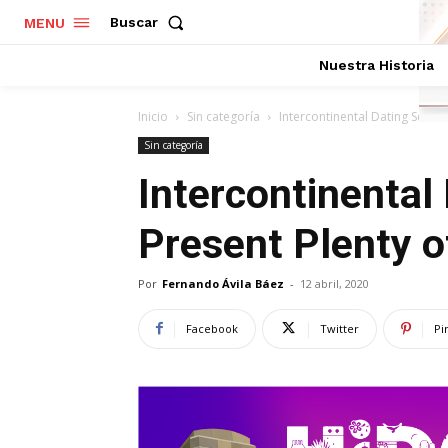
Buscar
MENU
Nuestra Historia
Inicio
Sin categoría
Intercontinental Dating Servic
Sin categoría
Intercontinental
Present Plenty o
Por
Fernando Ávila Báez
-
12 abril, 2020
Facebook
Twitter
Pi