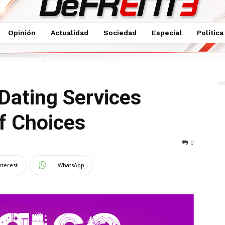
Opinión
Actualidad
Sociedad
Especial
Política
es Present Plenty of Choices
 Dating Services
f Choices
0
nterest
WhatsApp