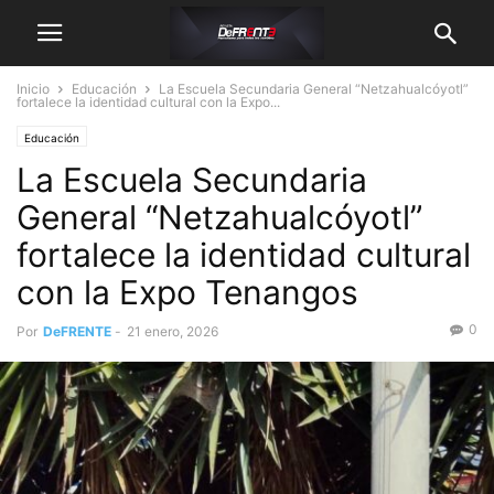
Inicio
Educación
La Escuela Secundaria General “Netzahualcóyotl”
fortalece la identidad cultural con la Expo...
Educación
La Escuela Secundaria
General “Netzahualcóyotl”
fortalece la identidad cultural
con la Expo Tenangos
0
Por
DeFRENTE
-
21 enero, 2026