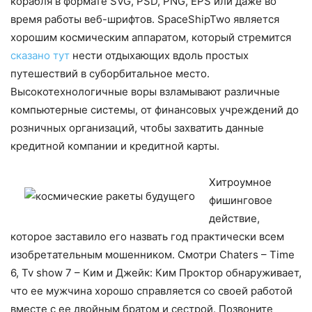
корабля в формате SVG, PSD, PNG, EPS или даже во
время работы веб-шрифтов.
SpaceShipTwo является
хорошим космическим аппаратом, который стремится
сказано тут
нести отдыхающих вдоль простых
путешествий в суборбитальное место.
Высокотехнологичные воры взламывают различные
компьютерные системы, от финансовых учреждений до
розничных организаций, чтобы захватить данные
кредитной компании и кредитной карты.
Хитроумное
фишинговое
действие,
которое заставило его назвать год практически всем
изобретательным мошенником. Смотри Chaters – Time
6, Tv show 7 – Ким и Джейк: Ким Проктор обнаруживает,
что ее мужчина хорошо справляется со своей работой
вместе с ее двойным братом и сестрой. Позвоните