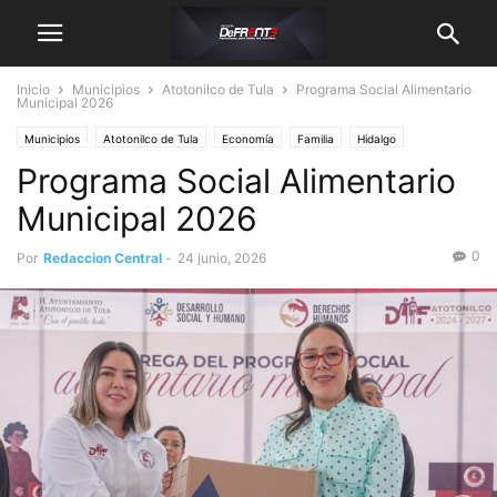
Inicio
Municipios
Atotonilco de Tula
Programa Social Alimentario
Municipal 2026
Municipios
Atotonilco de Tula
Economía
Familia
Hidalgo
Programa Social Alimentario
Hidalguenses Destacados
Gobierno
Presidente municipal
Salud y Bienestar
Sociedad
Municipal 2026
0
Por
Redaccion Central
-
24 junio, 2026