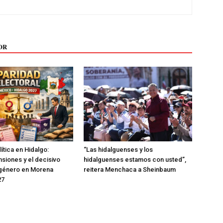
OR
ítica en Hidalgo:
“Las hidalguenses y los
nsiones y el decisivo
hidalguenses estamos con usted”,
 género en Morena
reitera Menchaca a Sheinbaum
27