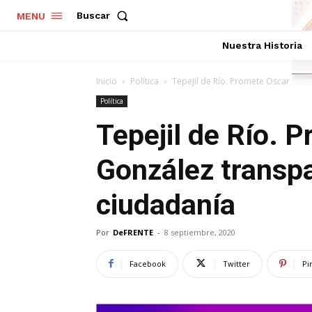
Buscar
MENU
Nuestra Historia
Inicio
Política
Tepejil de Río. Promete Oscar Gonz
Política
Tepejil de Río. 
González transpa
ciudadanía
Por
DeFRENTE
-
8 septiembre, 2020
Facebook
Twitter
Pi