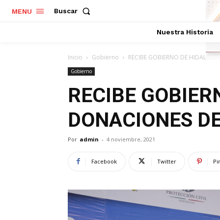
Buscar
MENU
Nuestra Historia
Inicio
Gobierno
RECIBE GOBIERNO DE HIDALGO 
Gobierno
RECIBE GOBIER
DONACIONES DE
Por
admin
-
4 noviembre, 2021
Facebook
Twitter
Pi