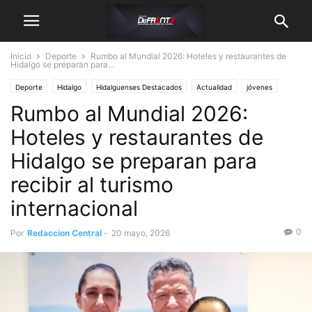
Inicio
Deporte
Rumbo al Mundial 2026: Hoteles y restaurantes de
Hidalgo se preparan para...
Deporte
Hidalgo
Hidalguenses Destacados
Actualidad
jóvenes
Rumbo al Mundial 2026:
Pachuca
Turismo
Hoteles y restaurantes de
Hidalgo se preparan para
recibir al turismo
internacional
0
Por
Redaccion Central
-
20 mayo, 2026