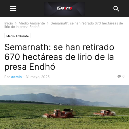
Inicio
Medio Ambiente
Semarnath: se han retirado 670 hectáreas de
lirio de la presa Endhó
Medio Ambiente
Semarnath: se han retirado
670 hectáreas de lirio de la
presa Endhó
0
Por
admin
-
31 mayo, 2025