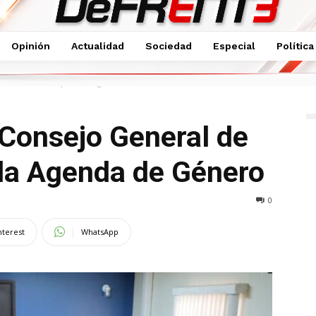
Opinión
Actualidad
Sociedad
Especial
Política
l de Planeación para la Agenda de Género
 Consejo General de
 la Agenda de Género
0
nterest
WhatsApp