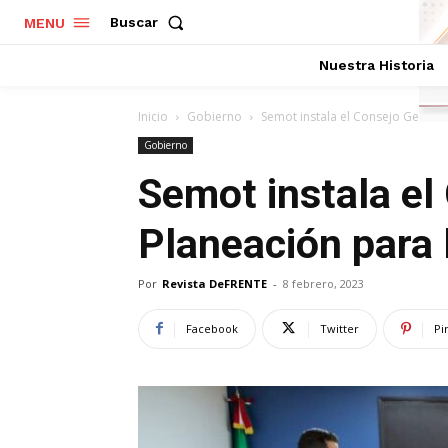
Buscar
MENU
Nuestra Historia
Inicio
Gobierno
Semot instala el Consejo Genera
Gobierno
Semot instala el
Planeación para
Por
Revista DeFRENTE
-
8 febrero, 2023
Facebook
Twitter
Pi