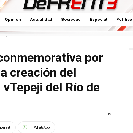
Opinión
Actualidad
Sociedad
Especial
Política
a por los 200 años de la creación del Ayuntamiento...
conmemorativa por
la creación del
vTepeji del Río de
0
nterest
WhatsApp