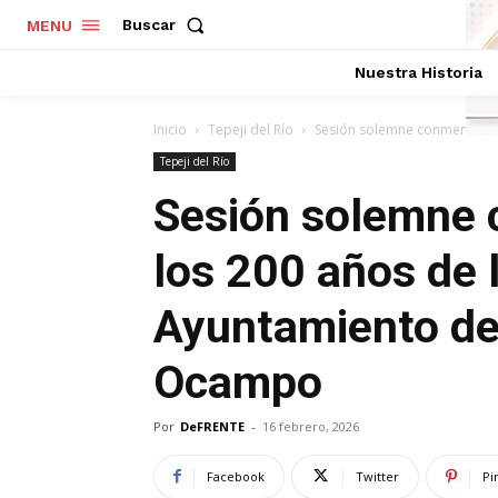
Buscar
MENU
Nuestra Historia
Inicio
Tepeji del Río
Sesión solemne conmemorativ
Tepeji del Río
Sesión solemne 
los 200 años de 
Ayuntamiento de 
Ocampo
Por
DeFRENTE
-
16 febrero, 2026
Facebook
Twitter
Pi