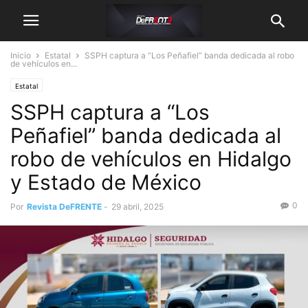
Inicio
Estatal
SSPH captura a “Los Peñafiel” banda dedicada al robo
de vehículos en...
Estatal
SSPH captura a “Los
Peñafiel” banda dedicada al
robo de vehículos en Hidalgo
y Estado de México
0
Por
Revista DeFRENTE
-
29 abril, 2025