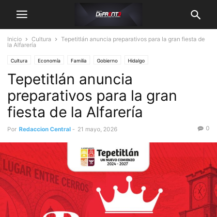
Inicio
Cultura
Tepetitlán anuncia preparativos para la gran fiesta de
la Alfarería
Cultura
Economía
Familia
Gobierno
Hidalgo
Tepetitlán anuncia
Hidalguenses Destacados
Actualidad
jóvenes
Mujer
preparativos para la gran
fiesta de la Alfarería
0
Por
Redaccion Central
-
21 mayo, 2026