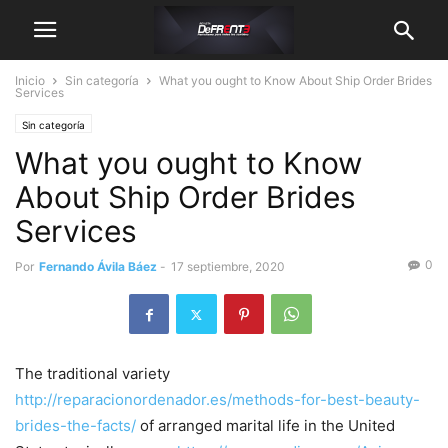
Inicio
Sin categoría
What you ought to Know About Ship Order Brides
Services
Sin categoría
What you ought to Know
About Ship Order Brides
Services
0
Por
Fernando Ávila Báez
-
17 septiembre, 2020
The traditional variety
http://reparacionordenador.es/methods-for-best-beauty-
brides-the-facts/
of arranged marital life in the United