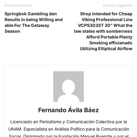
Artículo anterior
Artículo siguiente
Springbok Gambling den
Shop intended for Cheap
Results in being Willing and
Viking Professional Line
able For The Getaway
VCPS303ST 30″ What the
Season
law states with somberness
Afford Portable Plenty
Smoking efficianado
Utilizing Elliptical Airflow
Fernando Ávila Báez
Licenciado en Periodismo y Comunicación Colectiva por la
UNAM. Especialista en Análisis Político para la Comunicación
Social, Diplomado por la Fundación Manuel Buendía y por el