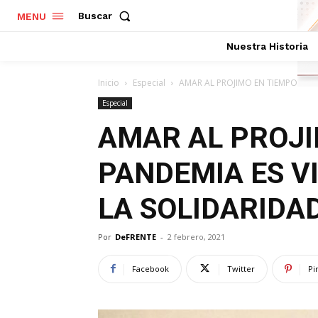
Buscar
MENU
Nuestra Historia
Inicio
Especial
AMAR AL PROJIMO EN TIEMPOS DE P
Especial
AMAR AL PROJI
PANDEMIA ES VI
LA SOLIDARIDA
Por
DeFRENTE
-
2 febrero, 2021
Facebook
Twitter
Pi