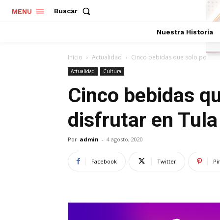
Buscar
MENU
Nuestra Historia
Inicio
Actualidad
Cinco bebidas que solo podrás 
Actualidad
Cultura
Cinco bebidas qu
disfrutar en Tula
Por
admin
-
4 agosto, 2020
Facebook
Twitter
Pi