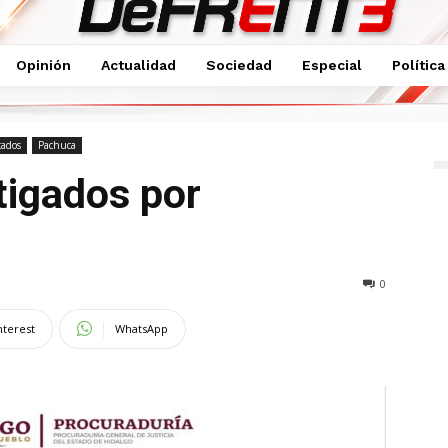
Opinión
Actualidad
Sociedad
Especial
Política
dio
cados
Pachuca
tigados por
0
nterest
WhatsApp