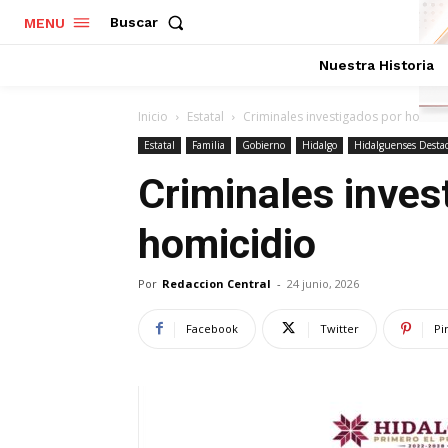
Buscar
MENU
Nuestra Historia
Inicio
Estatal
Criminales investigados por homici
Estatal
Familia
Gobierno
Hidalgo
Hidalguenses Desta
Criminales inves
homicidio
Por
Redaccion Central
-
24 junio, 2026
Facebook
Twitter
Pi