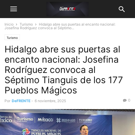
Inicio
Turismo
Hidalgo abre sus puertas al encanto nacional:
Josefina Rodríguez convoca al Séptimo...
Turismo
Hidalgo abre sus puertas al
encanto nacional: Josefina
Rodríguez convoca al
Séptimo Tianguis de los 177
Pueblos Mágicos
0
Por
DeFRENTE
-
6 noviembre, 2025