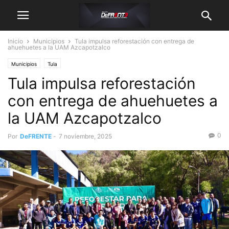
Inicio
Municipios
Tula impulsa reforestación con entrega de
ahuehuetes a la UAM Azcapotzalco
Municipios
Tula
Tula impulsa reforestación
con entrega de ahuehuetes a
la UAM Azcapotzalco
0
Por
DeFRENTE
-
7 noviembre, 2025