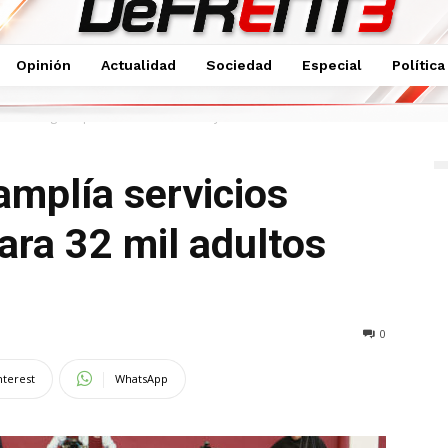
Opinión
Actualidad
Sociedad
Especial
Política
gerontológicos para 32 mil adultos mayores
mplía servicios
ara 32 mil adultos
0
nterest
WhatsApp