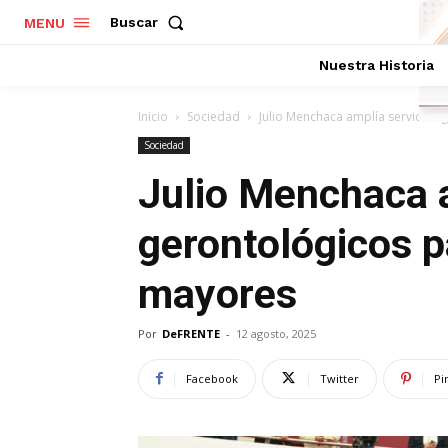
Buscar
MENU
Nuestra Historia
Inicio
Sociedad
Julio Menchaca amplía servicios 
Sociedad
Julio Menchaca a
gerontológicos p
mayores
Por
DeFRENTE
-
12 agosto, 2025
Facebook
Twitter
Pi