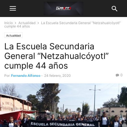
Inicio
Actualidad
La Escuela Secundaria General “Netzahualcóyotl”
cumple 44 años
Actualidad
La Escuela Secundaria
General “Netzahualcóyotl”
cumple 44 años
0
Por
Fernando Alfonso
-
24 febrero, 2020