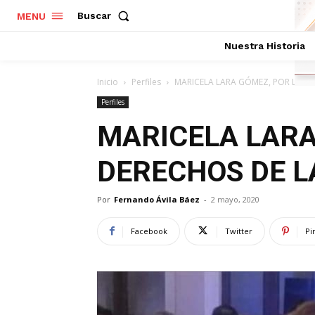
Buscar
MENU
Nuestra Historia
Inicio
Perfiles
MARICELA LARA GÓMEZ, POR LOS D
Perfiles
MARICELA LARA
DERECHOS DE L
Por
Fernando Ávila Báez
-
2 mayo, 2020
Facebook
Twitter
Pi